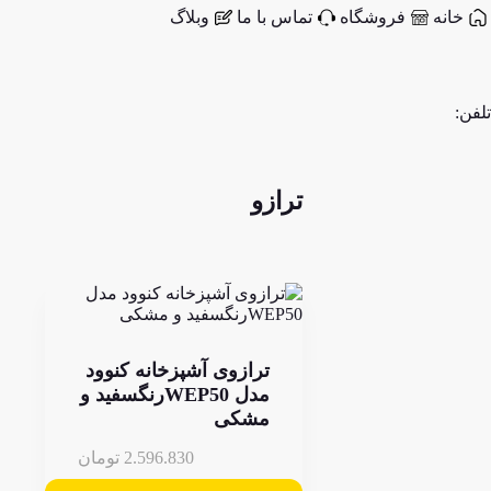
خانه
فروشگاه
تماس با ما
وبلاگ
تلفن:
ترازو
ترازوی آشپزخانه کنوود
مدل WEP50رنگسفید و
مشکی
2.596.830
تومان