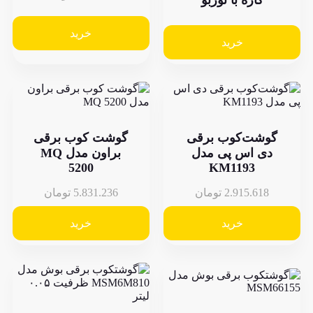
کاره با توربو
خرید
خرید
شت‌کوب برقی
گوشت کوب برقی
ی اس پی مدل
براون مدل MQ
5200
KM1193
2.915.61
تومان
5.831.236
تومان
خرید
خرید