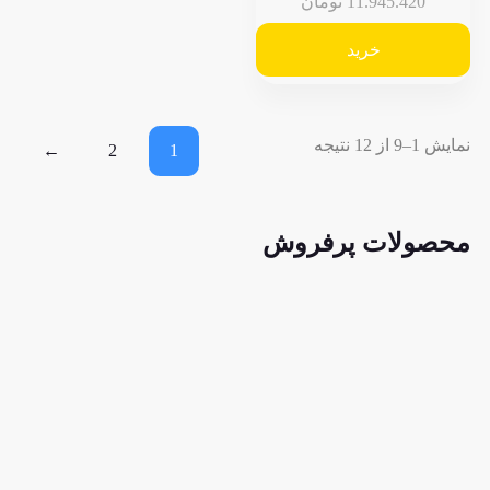
11.945.42
تومان
خرید
←
2
1
لات پرفروش
22.950.00
تومان
147.000.000
تومان