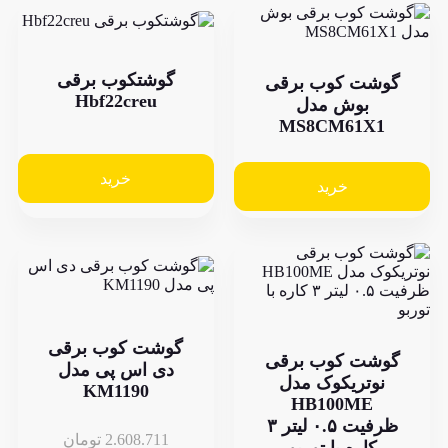
گوشتکوب برقی
شت کوب برقی
Hbf22creu
بوش مدل
MS8CM61X
خرید
خرید
گوشت کوب برقی
شت کوب برقی
دی اس پی مدل
وتریکوک مدل
KM1190
HB100ME
ظرفیت ۰.۵ لیتر ۳
2.608.711
تومان