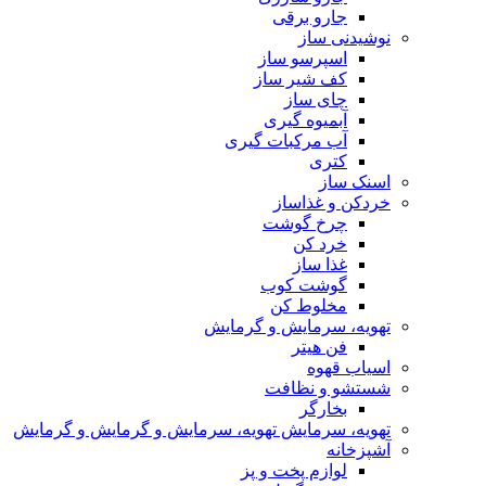
جارو برقی
نوشیدنی ساز
اسپرسو ساز
کف شیر ساز
چای ساز
آبمیوه گیری
آب مرکبات گیری
کتری
اسنک ساز
خردکن و غذاساز
چرخ گوشت
خرد کن
غذا ساز
گوشت کوب
مخلوط کن
تهویه، سرمایش و گرمایش
فن هیتر
اسیاب قهوه
شستشو و نظافت
بخارگر
تهویه، سرمایش تهویه، سرمایش و گرمایش و گرمایش
آشپزخانه
لوازم پخت و پز