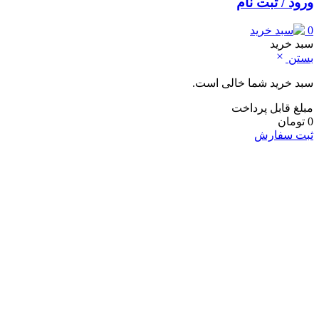
ورود / ثبت نام
0
سبد خرید
بستن
سبد خرید شما خالی است.
مبلغ قابل پرداخت
0
تومان
ثبت سفارش
خانه و آشپزخانه
لوازم شست و شو و نظافت
لباسشویی
ماشین اشپزخانه
جارو شارژی
جارو برقی
نوشیدنی ساز
اسپرسو ساز
کف شیر ساز
چای ساز
آبمیوه گیری