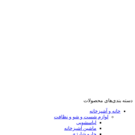
گوشت کوب
مخلوط کن
تهویه، سرمایش و گرمایش
فن هیتر
اسیاب قهوه
شستشو و نظافت
بخارگر
تهویه، سرمایش تهویه، سرمایش و گرمایش و گرمایش
آشپزخانه
لوازم پخت و پز
گریل
سرخ کن
توستر
ظروف پخت و پز
زودپز
مولتی کوکر
دسته بندی‌های محصولات
خانه و آشپزخانه
لوازم شست و شو و نظافت
لباسشویی
ماشین اشپزخانه
جارو شارژی