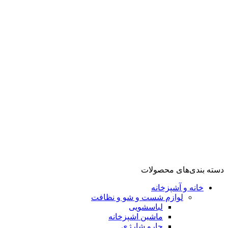
گوشت کوب
مخلوط کن
تهویه، سرمایش و گرمایش
فن هیتر
اسیاب قهوه
شستشو و نظافت
بخارگر
تهویه، سرمایش تهویه، سرمایش و گرمایش و گرمایش
آشپزخانه
لوازم پخت و پز
گریل
سرخ کن
توستر
ظروف پخت و پز
زودپز
مولتی کوکر
دسته بندی‌های محصولات
خانه و آشپزخانه
لوازم شست و شو و نظافت
لباسشویی
ماشین اشپزخانه
جارو شارژی