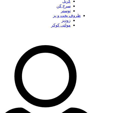
گریل
سرخ کن
توستر
ظروف پخت و پز
زودپز
مولتی کوکر