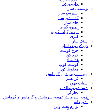
جارو برقی
نوشیدنی ساز
اسپرسو ساز
کف شیر ساز
چای ساز
آبمیوه گیری
آب مرکبات گیری
کتری
اسنک ساز
خردکن و غذاساز
چرخ گوشت
خرد کن
غذا ساز
گوشت کوب
مخلوط کن
تهویه، سرمایش و گرمایش
فن هیتر
اسیاب قهوه
شستشو و نظافت
بخارگر
تهویه، سرمایش تهویه، سرمایش و گرمایش و گرمایش
آشپزخانه
لوازم پخت و پز