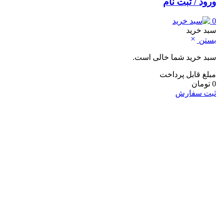
ورود / ثبت نام
0
سبد خرید
بستن
سبد خرید شما خالی است.
مبلغ قابل پرداخت
0
تومان
ثبت سفارش
خانه و آشپزخانه
لوازم شست و شو و نظافت
لباسشویی
ماشین اشپزخانه
جارو شارژی
جارو برقی
نوشیدنی ساز
اسپرسو ساز
کف شیر ساز
چای ساز
آبمیوه گیری