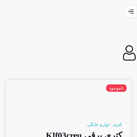
اموجود
کتری
/
لوازم خانگی
کتری برقی Klf03creu