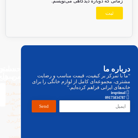
زمانی که دوباره دیدگاهی می‌نویسم.
حساب
دسترسی
باره ما
مجوز
من
سریع
ها
 با تمرکز بر کیفیت، قیمت مناسب و رضایت
ری، مجموعه‌ای کامل از لوازم خانگی را برای
ورود
وبلاگ
ه‌های ایرانی فراهم کرده‌ایم.”
سبد
فروشگاه
iroptima
0917583478
خرید
تماس
من
Send
با
ما
حساب
کاربری
من
لیست