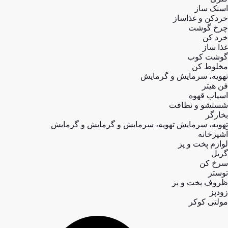
اسنک ساز
خردکن و غذاساز
چرخ گوشت
خرد کن
غذا ساز
گوشت کوب
مخلوط کن
تهویه، سرمایش و گرمایش
فن هیتر
اسیاب قهوه
شستشو و نظافت
بخارگر
تهویه، سرمایش تهویه، سرمایش و گرمایش و گرمایش
آشپزخانه
لوازم پخت و پز
گریل
سرخ کن
توستر
ظروف پخت و پز
زودپز
مولتی کوکر