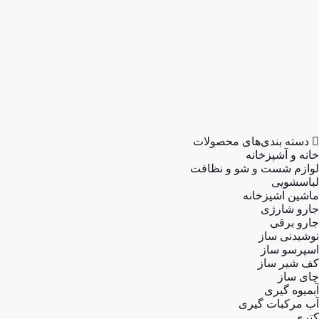
بخارگر
تهویه، سرمایش تهویه، سرمایش و گرمایش و گرمایش
آشپزخانه
لوازم پخت و پز
گریل
سرخ کن
توستر
ظروف پخت و پز
زودپز
مولتی کوکر
دسته بندی‌های محصولات
خانه و آشپزخانه
لوازم شست و شو و نظافت
لباسشویی
ماشین اشپزخانه
جارو شارژی
جارو برقی
نوشیدنی ساز
اسپرسو ساز
کف شیر ساز
چای ساز
آبمیوه گیری
آب مرکبات گیری
کتری