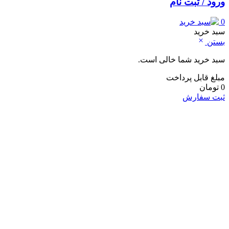
ورود / ثبت نام
0
سبد خرید
بستن
سبد خرید شما خالی است.
مبلغ قابل پرداخت
0
تومان
ثبت سفارش
خانه و آشپزخانه
لوازم شست و شو و نظافت
لباسشویی
ماشین اشپزخانه
جارو شارژی
جارو برقی
نوشیدنی ساز
اسپرسو ساز
کف شیر ساز
چای ساز
آبمیوه گیری