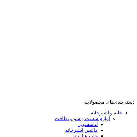
گوشت کوب
مخلوط کن
تهویه، سرمایش و گرمایش
فن هیتر
اسیاب قهوه
شستشو و نظافت
بخارگر
تهویه، سرمایش تهویه، سرمایش و گرمایش و گرمایش
آشپزخانه
لوازم پخت و پز
گریل
سرخ کن
توستر
ظروف پخت و پز
زودپز
مولتی کوکر
دسته بندی‌های محصولات
خانه و آشپزخانه
لوازم شست و شو و نظافت
لباسشویی
ماشین اشپزخانه
جارو شارژی