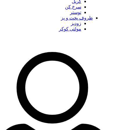
گریل
سرخ کن
توستر
ظروف پخت و پز
زودپز
مولتی کوکر