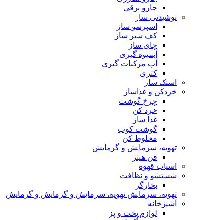
جارو برقی
نوشیدنی ساز
اسپرسو ساز
کف شیر ساز
چای ساز
آبمیوه گیری
آب مرکبات گیری
کتری
اسنک ساز
خردکن و غذاساز
چرخ گوشت
خرد کن
غذا ساز
گوشت کوب
مخلوط کن
تهویه، سرمایش و گرمایش
فن هیتر
اسیاب قهوه
شستشو و نظافت
بخارگر
تهویه، سرمایش تهویه، سرمایش و گرمایش و گرمایش
آشپزخانه
لوازم پخت و پز