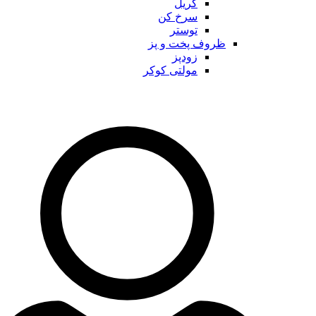
گریل
سرخ کن
توستر
ظروف پخت و پز
زودپز
مولتی کوکر