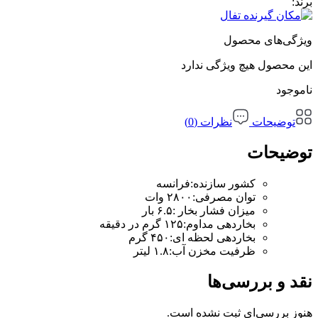
فال
ول
یژگی ندارد
نظرات (0)
ر سازنده
:
فرانسه
ن مصرفی
:
۲۸۰۰ وات
ن فشار بخار
:
۶.۵ بار
دهی مداوم
:
۱۲۵ گرم در دقیقه
دهی لحظه ای
:
۴۵۰ گرم
یت مخزن آب
:
۱.۸ لیتر
ی‌ها
ثبت نشده است.