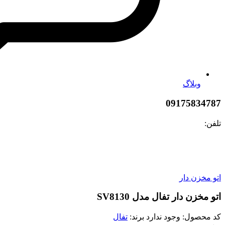
ل مدل SV8130
 ندارد
برند:
تفال