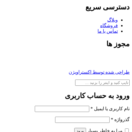
ریع
ط اکستراویژن
ساب کاربری
میل
*
بسپار
ورود