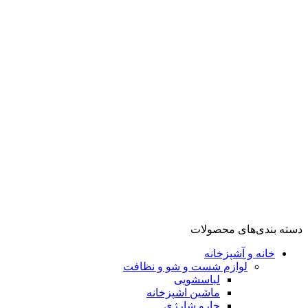
گوشت کوب
مخلوط کن
تهویه، سرمایش و گرمایش
فن هیتر
اسیاب قهوه
شستشو و نظافت
بخارگر
تهویه، سرمایش تهویه، سرمایش و گرمایش و گرمایش
آشپزخانه
لوازم پخت و پز
گریل
سرخ کن
توستر
ظروف پخت و پز
زودپز
مولتی کوکر
دسته بندی‌های محصولات
خانه و آشپزخانه
لوازم شست و شو و نظافت
لباسشویی
ماشین اشپزخانه
جارو شارژی