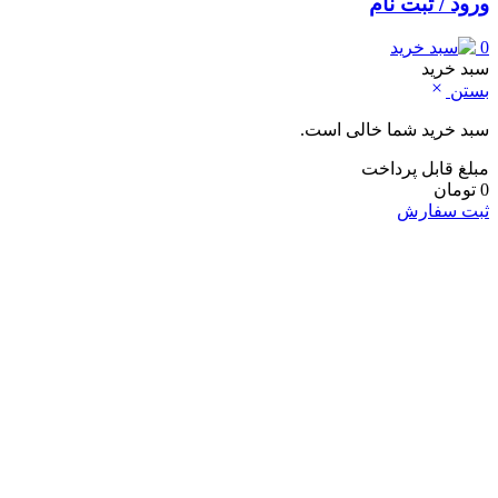
ورود / ثبت نام
0
سبد خرید
بستن
سبد خرید شما خالی است.
مبلغ قابل پرداخت
0
تومان
ثبت سفارش
خانه و آشپزخانه
لوازم شست و شو و نظافت
لباسشویی
ماشین اشپزخانه
جارو شارژی
جارو برقی
نوشیدنی ساز
اسپرسو ساز
کف شیر ساز
چای ساز
آبمیوه گیری