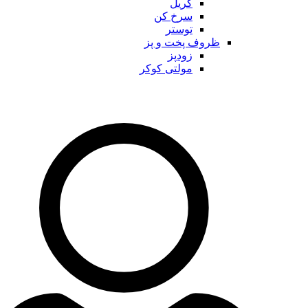
گریل
سرخ کن
توستر
ظروف پخت و پز
زودپز
مولتی کوکر