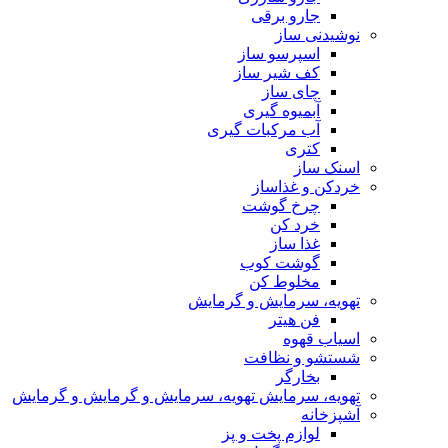
جارو برقی
نوشیدنی ساز
اسپرسو ساز
کف شیر ساز
چای ساز
آبمیوه گیری
آب مرکبات گیری
کتری
اسنک ساز
خردکن و غذاساز
چرخ گوشت
خرد کن
غذا ساز
گوشت کوب
مخلوط کن
تهویه، سرمایش و گرمایش
فن هیتر
اسیاب قهوه
شستشو و نظافت
بخارگر
تهویه، سرمایش تهویه، سرمایش و گرمایش و گرمایش
آشپزخانه
لوازم پخت و پز