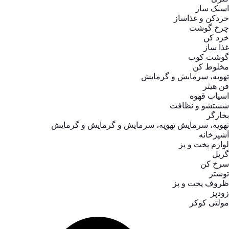
اسنک ساز
خردکن و غذاساز
چرخ گوشت
خرد کن
غذا ساز
گوشت کوب
مخلوط کن
تهویه، سرمایش و گرمایش
فن هیتر
اسیاب قهوه
شستشو و نظافت
بخارگر
تهویه، سرمایش تهویه، سرمایش و گرمایش و گرمایش
آشپزخانه
لوازم پخت و پز
گریل
سرخ کن
توستر
ظروف پخت و پز
زودپز
مولتی کوکر