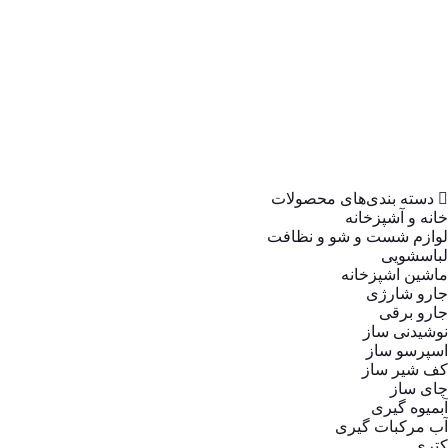
بخارگر
تهویه، سرمایش تهویه، سرمایش و گرمایش و گرمایش
آشپزخانه
لوازم پخت و پز
گریل
سرخ کن
توستر
ظروف پخت و پز
زودپز
مولتی کوکر
دسته بندی‌های محصولات
خانه و آشپزخانه
لوازم شست و شو و نظافت
لباسشویی
ماشین اشپزخانه
جارو شارژی
جارو برقی
نوشیدنی ساز
اسپرسو ساز
کف شیر ساز
چای ساز
آبمیوه گیری
آب مرکبات گیری
کتری