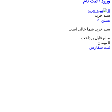
ورود / ثبت نام
0
سبد خرید
بستن
سبد خرید شما خالی است.
مبلغ قابل پرداخت
0
تومان
ثبت سفارش
خانه و آشپزخانه
لوازم شست و شو و نظافت
لباسشویی
ماشین اشپزخانه
جارو شارژی
جارو برقی
نوشیدنی ساز
اسپرسو ساز
کف شیر ساز
چای ساز
آبمیوه گیری