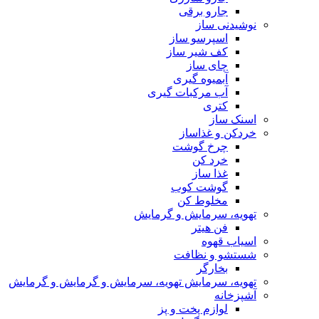
جارو برقی
نوشیدنی ساز
اسپرسو ساز
کف شیر ساز
چای ساز
آبمیوه گیری
آب مرکبات گیری
کتری
اسنک ساز
خردکن و غذاساز
چرخ گوشت
خرد کن
غذا ساز
گوشت کوب
مخلوط کن
تهویه، سرمایش و گرمایش
فن هیتر
اسیاب قهوه
شستشو و نظافت
بخارگر
تهویه، سرمایش تهویه، سرمایش و گرمایش و گرمایش
آشپزخانه
لوازم پخت و پز