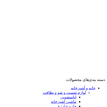
گوشت کوب
مخلوط کن
تهویه، سرمایش و گرمایش
فن هیتر
اسیاب قهوه
شستشو و نظافت
بخارگر
تهویه، سرمایش تهویه، سرمایش و گرمایش و گرمایش
آشپزخانه
لوازم پخت و پز
گریل
سرخ کن
توستر
ظروف پخت و پز
زودپز
مولتی کوکر
دسته بندی‌های محصولات
خانه و آشپزخانه
لوازم شست و شو و نظافت
لباسشویی
ماشین اشپزخانه
جارو شارژی