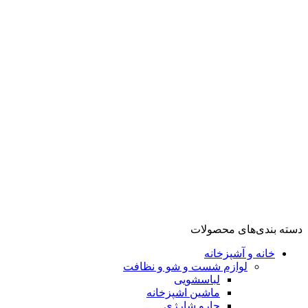
گوشت کوب
مخلوط کن
تهویه، سرمایش و گرمایش
فن هیتر
اسیاب قهوه
شستشو و نظافت
بخارگر
تهویه، سرمایش تهویه، سرمایش و گرمایش و گرمایش
آشپزخانه
لوازم پخت و پز
گریل
سرخ کن
توستر
ظروف پخت و پز
زودپز
مولتی کوکر
دسته بندی‌های محصولات
خانه و آشپزخانه
لوازم شست و شو و نظافت
لباسشویی
ماشین اشپزخانه
جارو شارژی