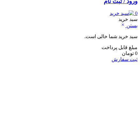
ورود / ثبت نام
0
سبد خرید
بستن
سبد خرید شما خالی است.
مبلغ قابل پرداخت
0
تومان
ثبت سفارش
خانه و آشپزخانه
لوازم شست و شو و نظافت
لباسشویی
ماشین اشپزخانه
جارو شارژی
جارو برقی
نوشیدنی ساز
اسپرسو ساز
کف شیر ساز
چای ساز
آبمیوه گیری