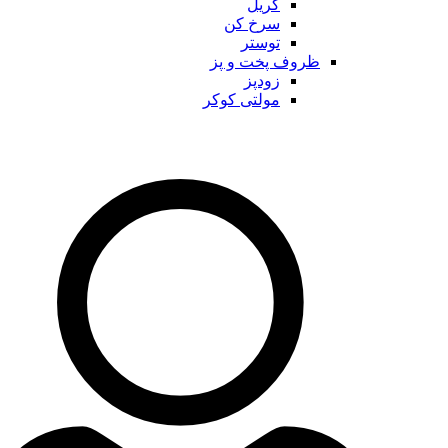
گریل
سرخ کن
توستر
ظروف پخت و پز
زودپز
مولتی کوکر