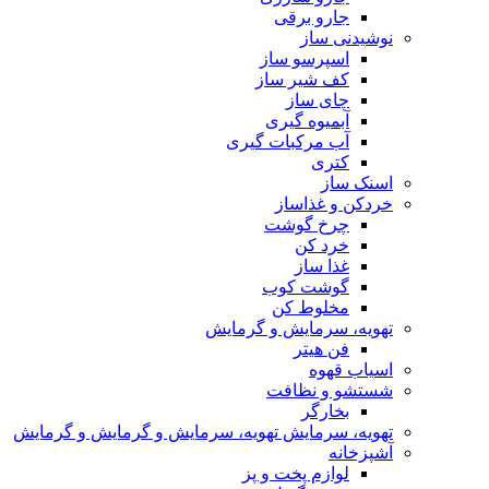
جارو برقی
نوشیدنی ساز
اسپرسو ساز
کف شیر ساز
چای ساز
آبمیوه گیری
آب مرکبات گیری
کتری
اسنک ساز
خردکن و غذاساز
چرخ گوشت
خرد کن
غذا ساز
گوشت کوب
مخلوط کن
تهویه، سرمایش و گرمایش
فن هیتر
اسیاب قهوه
شستشو و نظافت
بخارگر
تهویه، سرمایش تهویه، سرمایش و گرمایش و گرمایش
آشپزخانه
لوازم پخت و پز