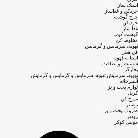
اسنک ساز
خردکن و غذاساز
چرخ گوشت
خرد کن
غذا ساز
گوشت کوب
مخلوط کن
تهویه، سرمایش و گرمایش
فن هیتر
اسیاب قهوه
شستشو و نظافت
بخارگر
تهویه، سرمایش تهویه، سرمایش و گرمایش و گرمایش
آشپزخانه
لوازم پخت و پز
گریل
سرخ کن
توستر
ظروف پخت و پز
زودپز
مولتی کوکر