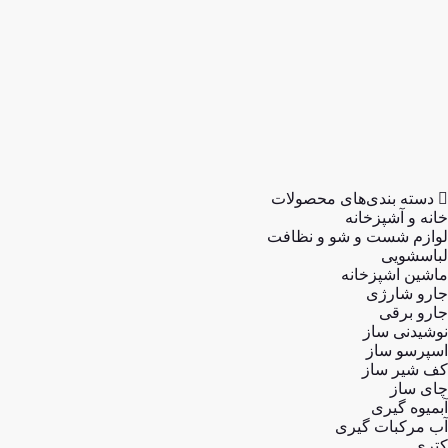
بخارگر
تهویه، سرمایش تهویه، سرمایش و گرمایش و گرمایش
آشپزخانه
لوازم پخت و پز
گریل
سرخ کن
توستر
ظروف پخت و پز
زودپز
مولتی کوکر
دسته بندی‌های محصولات
خانه و آشپزخانه
لوازم شست و شو و نظافت
لباسشویی
ماشین اشپزخانه
جارو شارژی
جارو برقی
نوشیدنی ساز
اسپرسو ساز
کف شیر ساز
چای ساز
آبمیوه گیری
آب مرکبات گیری
کتری