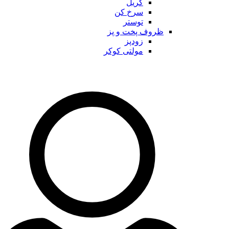
گریل
سرخ کن
توستر
ظروف پخت و پز
زودپز
مولتی کوکر