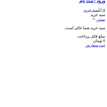
ورود / ثبت نام
0
سبد خرید
بستن
سبد خرید شما خالی است.
مبلغ قابل پرداخت
0
تومان
ثبت سفارش
خانه و آشپزخانه
لوازم شست و شو و نظافت
لباسشویی
ماشین اشپزخانه
جارو شارژی
جارو برقی
نوشیدنی ساز
اسپرسو ساز
کف شیر ساز
چای ساز
آبمیوه گیری