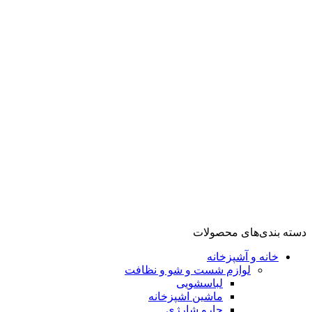
گوشت کوب
مخلوط کن
تهویه، سرمایش و گرمایش
فن هیتر
اسیاب قهوه
شستشو و نظافت
بخارگر
تهویه، سرمایش تهویه، سرمایش و گرمایش و گرمایش
آشپزخانه
لوازم پخت و پز
گریل
سرخ کن
توستر
ظروف پخت و پز
زودپز
مولتی کوکر
دسته بندی‌های محصولات
خانه و آشپزخانه
لوازم شست و شو و نظافت
لباسشویی
ماشین اشپزخانه
جارو شارژی