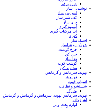
جارو برقی
نوشیدنی ساز
اسپرسو ساز
کف شیر ساز
چای ساز
آبمیوه گیری
آب مرکبات گیری
کتری
اسنک ساز
خردکن و غذاساز
چرخ گوشت
خرد کن
غذا ساز
گوشت کوب
مخلوط کن
تهویه، سرمایش و گرمایش
فن هیتر
اسیاب قهوه
شستشو و نظافت
بخارگر
تهویه، سرمایش تهویه، سرمایش و گرمایش و گرمایش
آشپزخانه
لوازم پخت و پز